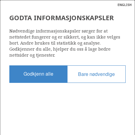
ENGLISH
Søk
N
P
MENY
GODTA INFORMASJONSKAPSLER
Ordlist
Energik
TRESTAKK
Nødvendige informasjonskapsler sørger for at
nettstedet fungerer og er sikkert, og kan ikke velges
bort. Andre brukes til statistikk og analyse.
Godkjenner du alle, hjelper du oss å lage bedre
nettsider og tjenester.
Funnår
1986
Godkjenn alle
Bare nødvendige
Funnbrønn
6406/3-2
Status
PRODUSERENDE
Operatør:
Equinor Energy AS