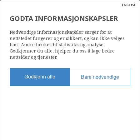
ENGLISH
Søk
N
P
MENY
GODTA INFORMASJONSKAPSLER
Ordlist
Energik
Nødvendige informasjonskapsler sørger for at
Norwegian net gas exports in 2017 compared to other gas exporting countries
nettstedet fungerer og er sikkert, og kan ikke velges
bort. Andre brukes til statistikk og analyse.
Godkjenner du alle, hjelper du oss å lage bedre
nettsider og tjenester.
Del
Del
Del
Del
Sk
Godkjenn alle
Bare nødvendige
på
på
på
i
ut
Facebook
Twitter
LinkedIn
e-
post
OM NORSKPETROLEUM.NO
Dette nettstedet drives av Energidepartementet og
Sokkeldirektoratet i samarbeid. Illustrasjoner, kart, grafer, tabeller
med mer kan gjenbrukes hvis materialet merkes med kilde og