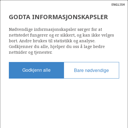
ENGLISH
Søk
N
P
MENY
GODTA INFORMASJONSKAPSLER
Ordlist
Energik
Nødvendige informasjonskapsler sørger for at
nettstedet fungerer og er sikkert, og kan ikke velges
bort. Andre brukes til statistikk og analyse.
Godkjenner du alle, hjelper du oss å lage bedre
nettsider og tjenester.
Del
Del
Del
Del
Sk
på
på
på
i
ut
Godkjenn alle
Bare nødvendige
Facebook
Twitter
LinkedIn
e-
post
OM NORSKPETROLEUM.NO
Dette nettstedet drives av Energidepartementet og
Sokkeldirektoratet i samarbeid. Illustrasjoner, kart, grafer, tabeller
med mer kan gjenbrukes hvis materialet merkes med kilde og
henvisning til www.norskpetroleum.no. Bildene på nettstedet er