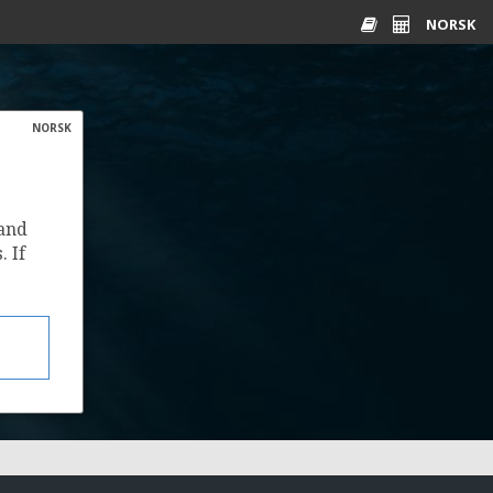
NORSK
Glossary
Energy
calculator
NORSK
Å)
 and
. If