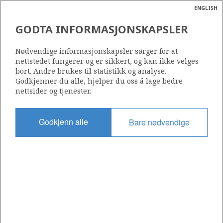
ENGLISH
Søk
N
P
MENY
GODTA INFORMASJONSKAPSLER
Ordlist
Energik
Nødvendige informasjonskapsler sørger for at
nettstedet fungerer og er sikkert, og kan ikke velges
bort. Andre brukes til statistikk og analyse.
Godkjenner du alle, hjelper du oss å lage bedre
Alt du trenger å vite om norsk
nettsider og tjenester.
petroleumsvirksomhet
Godkjenn alle
Bare nødvendige