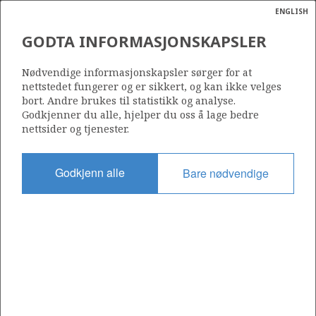
ENGLISH
Søk
N
P
MENY
GODTA INFORMASJONSKAPSLER
Ordlist
Energik
AVTALEBASERTE OMRÅDER
Nødvendige informasjonskapsler sørger for at
nettstedet fungerer og er sikkert, og kan ikke velges
Et avtalebasert område er et område som er et resultat av
bort. Andre brukes til statistikk og analyse.
unitisering (samordning av utvinningstillatelser) eller
Godkjenner du alle, hjelper du oss å lage bedre
andre avtaleforhold som har endret betingelsene for den
nettsider og tjenester.
opprinnelige utvinningstillatelsen.
Skriv ut liste
Last ned tabell
Godkjenn alle
Bare nødvendige
Navn på enhet
Navn på enhet
Operatør
Avtalebaserte
Avtalebaserte
Navn på enhet
Operatør
BLANE UNIT
BLANE UNIT
Repsol Norge AS
områder
områder
BRAGE UNIT
BRAGE UNIT
OKEA ASA
BREIDABLIKK UNIT
BREIDABLIKK UNIT
Equinor Energy AS
BRIME UNIT
BRIME UNIT
Equinor Energy AS