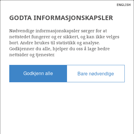
ENGLISH
Søk
N
P
MENY
GODTA INFORMASJONSKAPSLER
Ordlist
Energik
HVORDAN DANNES
Nødvendige informasjonskapsler sørger for at
PETROLEUM?
nettstedet fungerer og er sikkert, og kan ikke velges
bort. Andre brukes til statistikk og analyse.
Godkjenner du alle, hjelper du oss å lage bedre
nettsider og tjenester.
Olje og gass er organisk materiale hovedsakelig avsatt på
Godkjenn alle
Bare nødvendige
havbunnen, brutt ned og omdannet over mange
millioner år. Når et område inneholder både
kildebergart, reservoarbergart, takbergart og felle, er
forutsetningene der for å kunne finne olje og gass som
kan produseres.
De fleste av olje- og gassforekomstene på norsk
kontinentalsokkel kommer fra et tykt lag av svart leire som i
dag ligger flere tusen meter under havbunnen.