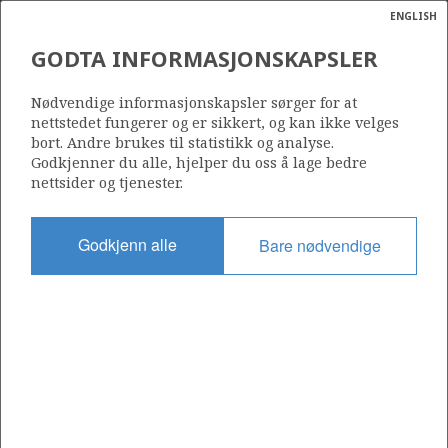
ENGLISH
Søk
N
P
MENY
GODTA INFORMASJONSKAPSLER
Ordlist
Energik
ukk
rke
Nødvendige informasjonskapsler sørger for at
nettstedet fungerer og er sikkert, og kan ikke velges
F
bort. Andre brukes til statistikk og analyse.
Godkjenner du alle, hjelper du oss å lage bedre
nettsider og tjenester.
B
Godkjenn alle
Bare nødvendige