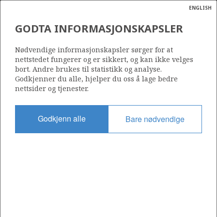
ENGLISH
Søk
N
P
MENY
GODTA INFORMASJONSKAPSLER
Ordlist
Energik
MANGFOLD OG KONKURRANSE
Nødvendige informasjonskapsler sørger for at
nettstedet fungerer og er sikkert, og kan ikke velges
bort. Andre brukes til statistikk og analyse.
Godkjenner du alle, hjelper du oss å lage bedre
nettsider og tjenester.
Sammensetningen av selskaper på sokkelen har utviklet
Godkjenn alle
Bare nødvendige
seg i takt med modning av sokkelen, endrede
rammevilkår og markedsforhold. Det er viktig at
aktørbildet reflekterer de utfordringene og mulighetene
som til enhver tid finnes for å sikre effektiv utforsking,
utbygging av funn og ressursutnyttelse på felt i drift.
Et overordnet mål for petroleumspolitikken er å legge til rette
for effektiv og lønnsom utnyttelse av olje- og gassressursene i
et langsiktig perspektiv. Sterk konkurranse og et mangfold av