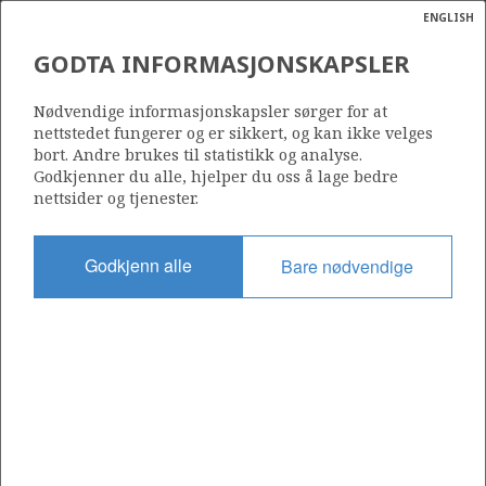
ENGLISH
Søk
N
P
MENY
GODTA INFORMASJONSKAPSLER
Ordlist
Energik
LETEPOLITIKK
Nødvendige informasjonskapsler sørger for at
nettstedet fungerer og er sikkert, og kan ikke velges
bort. Andre brukes til statistikk og analyse.
Godkjenner du alle, hjelper du oss å lage bedre
nettsider og tjenester.
Før petroleumsressursene på norsk sokkel kan
Godkjenn alle
Bare nødvendige
produseres, må de påvises gjennom leting. Utformingen
av letepolitikken er derfor en viktig del av den
langsiktige norske ressursforvaltningen.
Konsesjonssystemet
TFO-områder
Øvrige områder