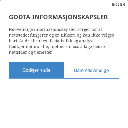
ENGLISH
Søk
N
P
MENY
GODTA INFORMASJONSKAPSLER
Ordlist
Energik
SIDEKART
Nødvendige informasjonskapsler sørger for at
nettstedet fungerer og er sikkert, og kan ikke velges
Rammeverk
bort. Andre brukes til statistikk og analyse.
Forvaltningsprinsipper
Godkjenner du alle, hjelper du oss å lage bedre
Petroleumsloven og konsesjons­systemet
nettsider og tjenester.
Statlig organisering
Norsk petroleumshistorie
Miljø og teknologi
Godkjenn alle
Bare nødvendige
Utslipp til luft
Fangst, transport og lagring av CO₂
Utslipp til sjø
Akutte utslipp, oljevern og beredskap
Petroleumsforskning og teknologi
Petroleumsressurser
Ressursregnskap per 31.12.2025
Ressurser per havområde
Klassifisering av ressursene
Hvordan dannes petroleum?