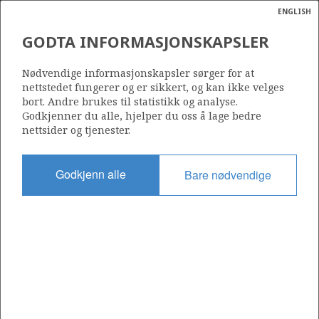
ENGLISH
Søk
N
P
MENY
GODTA INFORMASJONSKAPSLER
Ordlist
Energik
RESSURSREGNSKAP PER
Nødvendige informasjonskapsler sørger for at
31.12.2025
nettstedet fungerer og er sikkert, og kan ikke velges
bort. Andre brukes til statistikk og analyse.
Godkjenner du alle, hjelper du oss å lage bedre
nettsider og tjenester.
Totalt er det solgt 8,9 milliarder Sm³ oljeekvivalenter
Godkjenn alle
Bare nødvendige
(o.e.) fra norsk sokkel. De siste ti årene har det blitt solgt
mer gass enn olje målt i o.e. I perioden 1985-2005 var
produksjonen av olje betydelig høyere enn av gass. De
påviste ressursene er økt med 131 millioner Sm³ o.e.
sammenlignet med 2024.
Totale ressurser
Oppdagede ressurser