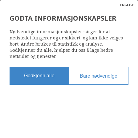
ENGLISH
Søk
N
P
MENY
GODTA INFORMASJONSKAPSLER
Ordlist
Energik
Nødvendige informasjonskapsler sørger for at
nettstedet fungerer og er sikkert, og kan ikke velges
bort. Andre brukes til statistikk og analyse.
Godkjenner du alle, hjelper du oss å lage bedre
nettsider og tjenester.
Godkjenn alle
Bare nødvendige