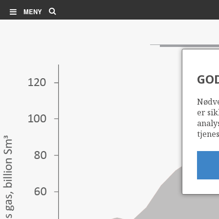
Søk
MENY
GO
Nødve
er sik
analy
tjenes