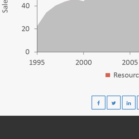
Del
Del
på
på
Facebook
Twitte