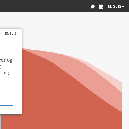
ENGLISH
Ordliste
Energikalkulato
ENGLISH
rer og
g
er og