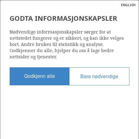
ENGLISH
Søk
N
P
MENY
GODTA INFORMASJONSKAPSLER
CUMULATIVE RESOURCE
Ordlist
Energik
GROWTH PER SEA AREA
Nødvendige informasjonskapsler sørger for at
nettstedet fungerer og er sikkert, og kan ikke velges
bort. Andre brukes til statistikk og analyse.
Godkjenner du alle, hjelper du oss å lage bedre
nettsider og tjenester.
Godkjenn alle
Bare nødvendige