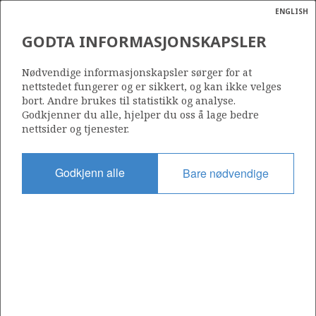
ENGLISH
Søk
N
P
MENY
GODTA INFORMASJONSKAPSLER
CUMULATIVE RESOURCE
Ordlist
Energik
GROWTH PER SEA AREA
Nødvendige informasjonskapsler sørger for at
nettstedet fungerer og er sikkert, og kan ikke velges
bort. Andre brukes til statistikk og analyse.
Godkjenner du alle, hjelper du oss å lage bedre
nettsider og tjenester.
Source: Norwegian Offshore Directorate
Godkjenn alle
Bare nødvendige