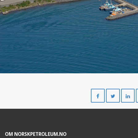
Del
Del
på
på
Facebook
Twitte
OM NORSKPETROLEUM.NO