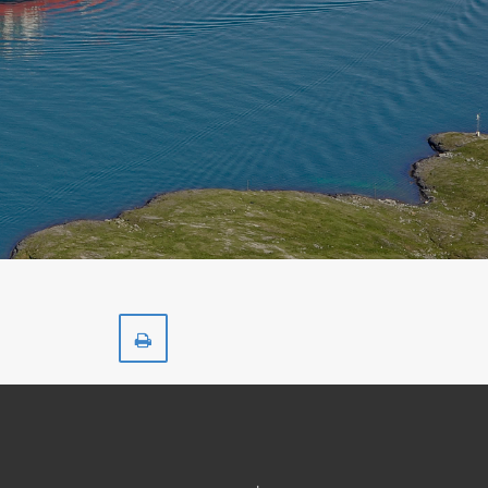
Skriv
ut