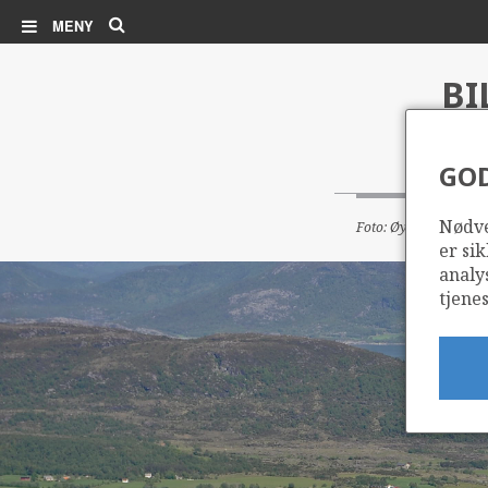
Søk
MENY
BI
KO
GO
Nødve
Foto: Øyvind Hagen (
er sik
analy
tjenes