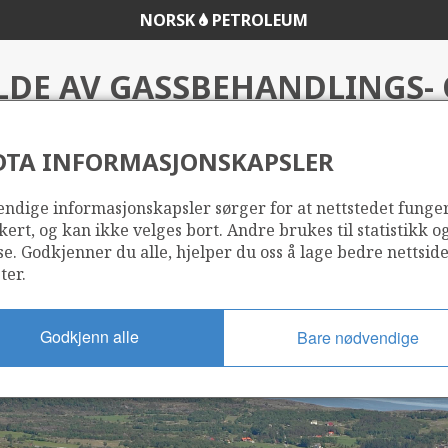
NORSK
PETROLEUM
LDE AV GASSBEHANDLINGS-
NDENSATANLEGGET PÅ KÅR
DTA INFORMASJONSKAPSLER
ndige informasjonskapsler sørger for at nettstedet funge
Gassco)
kert, og kan ikke velges bort. Andre brukes til statistikk o
se. Godkjenner du alle, hjelper du oss å lage bedre nettsid
ter.
Godkjenn alle
Bare nødvendige