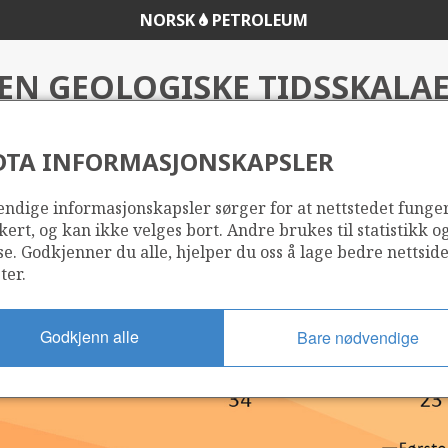
NORSK
PETROLEUM
EN GEOLOGISKE TIDSSKALA
DTA INFORMASJONSKAPSLER
atet
ndige informasjonskapsler sørger for at nettstedet funge
kert, og kan ikke velges bort. Andre brukes til statistikk o
se. Godkjenner du alle, hjelper du oss å lage bedre nettsid
ter.
Godkjenn alle
Bare nødvendige