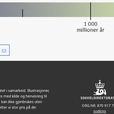
Del
Del
på
i
r
LinkedIn
e-
post
et i samarbeid. Illustrasjoner,
s med kilde og henvisning til
 kan ikke gjenbrukes uten
ORG.NR. 870 917 7
tter vi stor pris på din
sodir.no