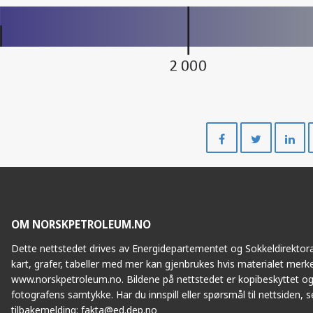
Del
Del
på
på
Facebook
Twitte
OM NORSKPETROLEUM.NO
Dette nettstedet drives av Energidepartementet og Sokkeldirektorat
kart, grafer, tabeller med mer kan gjenbrukes hvis materialet merke
www.norskpetroleum.no. Bildene på nettstedet er kopibeskyttet og
fotografens samtykke. Har du innspill eller spørsmål til nettsiden, se
tilbakemelding:
fakta@ed.dep.no