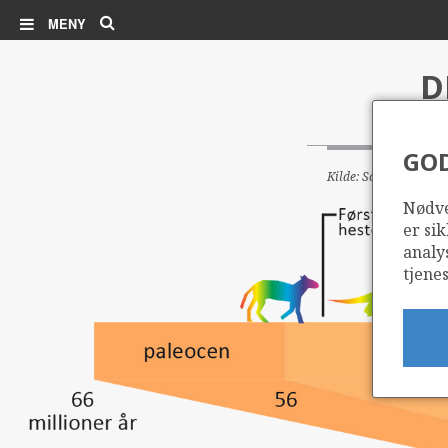
Søk
MENY
D
GO
Kilde: Sokkeldirektor
Nødve
er sik
analy
tjenes