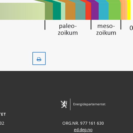
Skriv
ut
32
ORG.NR. 977 161 630
ed.dep.no