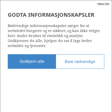
ENGLISH
Søk
N
P
MENY
GODTA INFORMASJONSKAPSLER
SOKKELKARTET 2025
Ordlist
Energik
Nødvendige informasjonskapsler sørger for at
nettstedet fungerer og er sikkert, og kan ikke velges
bort. Andre brukes til statistikk og analyse.
Godkjenner du alle, hjelper du oss å lage bedre
Kilde: Sokkeldirektoratet
nettsider og tjenester.
Godkjenn alle
Bare nødvendige