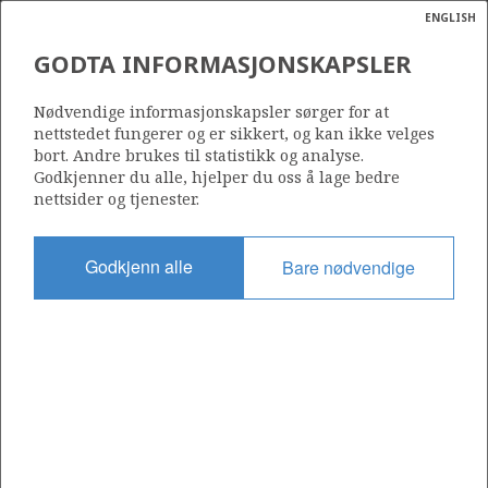
ENGLISH
Søk
N
P
MENY
GODTA INFORMASJONSKAPSLER
UOPPDAGEDE
Ordlist
Energik
PETROLEUMSRESSURSER I
Nødvendige informasjonskapsler sørger for at
nettstedet fungerer og er sikkert, og kan ikke velges
HAVOMRÅDENE
bort. Andre brukes til statistikk og analyse.
Godkjenner du alle, hjelper du oss å lage bedre
nettsider og tjenester.
Godkjenn alle
Bare nødvendige