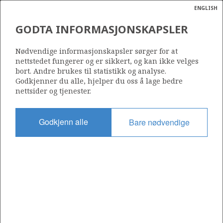
ENGLISH
Søk
N
P
MENY
GODTA INFORMASJONSKAPSLER
OLJE- OG
Ordlist
Energik
ENERGIDEPARTEMENTET
Nødvendige informasjonskapsler sørger for at
nettstedet fungerer og er sikkert, og kan ikke velges
bort. Andre brukes til statistikk og analyse.
Godkjenner du alle, hjelper du oss å lage bedre
nettsider og tjenester.
Olje- og energidepartementet
Godkjenn alle
Bare nødvendige
Del
Del
Del
Del
Sk
på
på
på
i
ut
Facebook
Twitter
LinkedIn
e-