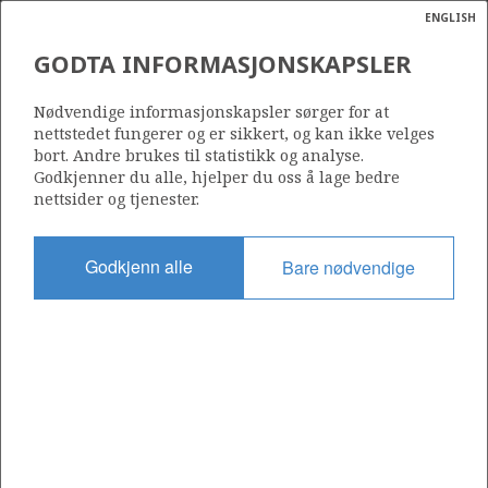
ENGLISH
Søk
N
P
MENY
GODTA INFORMASJONSKAPSLER
OLJEDIREKTORATET
Ordlist
Energik
Nødvendige informasjonskapsler sørger for at
nettstedet fungerer og er sikkert, og kan ikke velges
bort. Andre brukes til statistikk og analyse.
Godkjenner du alle, hjelper du oss å lage bedre
Oljedirektoratet
nettsider og tjenester.
Godkjenn alle
Bare nødvendige
Del
Del
Del
Del
Sk
på
på
på
i
ut
Facebook
Twitter
LinkedIn
e-
post