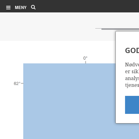
Søk
MENY
GO
Nødve
er sik
analy
tjenes