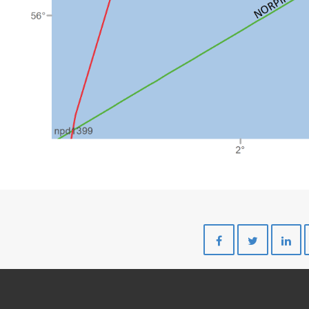
Del
Del
på
på
Facebook
Twitte