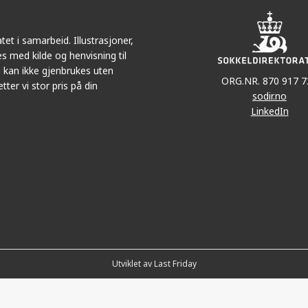
et i samarbeid. Illustrasjoner,
s med kilde og henvisning til
 kan ikke gjenbrukes uten
ORG.NR. 870 917 7
tter vi stor pris på din
sodir.no
LinkedIn
Utviklet av Last Friday