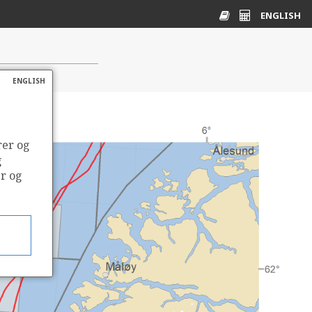
ENGLISH
Ordliste
Energikalkulato
ENGLISH
rer og
g
er og