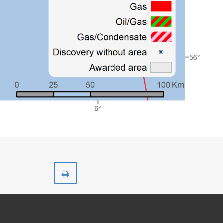
Skriv
ut