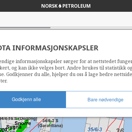
NORSK
PETROLEUM
DTA INFORMASJONSKAPSLER
ndige informasjonskapsler sørger for at nettstedet funge
kert, og kan ikke velges bort. Andre brukes til statistikk o
se. Godkjenner du alle, hjelper du oss å lage bedre nettsid
ter.
Godkjenn alle
Bare nødvendige