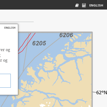
ENGLISH
Ordliste
Energikalkulato
ENGLISH
rer og
g
er og