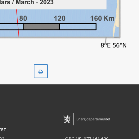
Skriv
ut
32
ORG.NR. 977 161 630