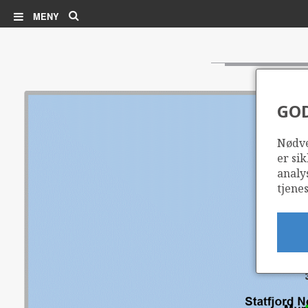
Søk
MENY
GO
Nødve
er sik
analy
tjenes