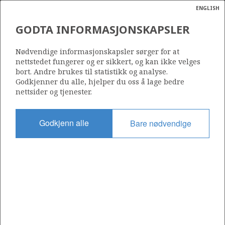
ENGLISH
Søk
N
P
MENY
GODTA INFORMASJONSKAPSLER
Ordlist
Energik
Nødvendige informasjonskapsler sørger for at
nettstedet fungerer og er sikkert, og kan ikke velges
bort. Andre brukes til statistikk og analyse.
Godkjenner du alle, hjelper du oss å lage bedre
nettsider og tjenester.
Godkjenn alle
Bare nødvendige