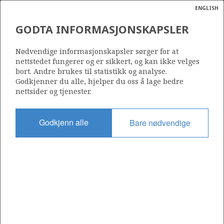
ENGLISH
Søk
N
P
MENY
GODTA INFORMASJONSKAPSLER
Ordlist
Energik
Nødvendige informasjonskapsler sørger for at
nettstedet fungerer og er sikkert, og kan ikke velges
bort. Andre brukes til statistikk og analyse.
Godkjenner du alle, hjelper du oss å lage bedre
nettsider og tjenester.
Godkjenn alle
Bare nødvendige