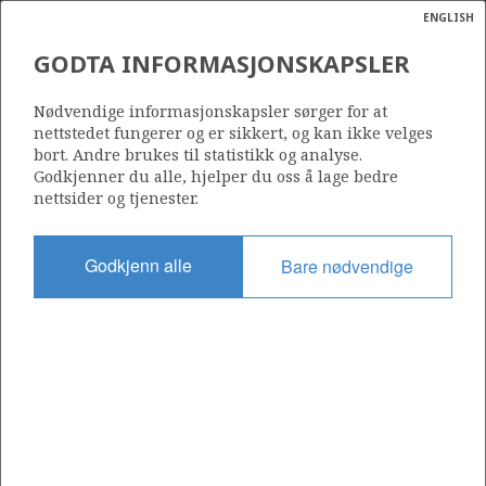
ENGLISH
Søk
N
P
MENY
GODTA INFORMASJONSKAPSLER
Ordlist
Energik
Nødvendige informasjonskapsler sørger for at
nettstedet fungerer og er sikkert, og kan ikke velges
bort. Andre brukes til statistikk og analyse.
Godkjenner du alle, hjelper du oss å lage bedre
nettsider og tjenester.
Godkjenn alle
Bare nødvendige