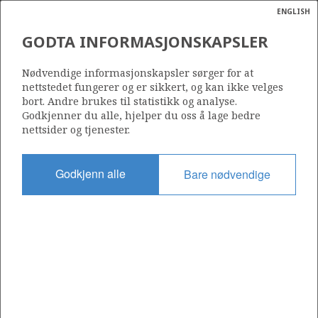
ENGLISH
Søk
N
P
MENY
GODTA INFORMASJONSKAPSLER
Ordlist
Energik
Nødvendige informasjonskapsler sørger for at
Source: Norwegian Petroleum Directorate
nettstedet fungerer og er sikkert, og kan ikke velges
bort. Andre brukes til statistikk og analyse.
Godkjenner du alle, hjelper du oss å lage bedre
nettsider og tjenester.
Godkjenn alle
Bare nødvendige