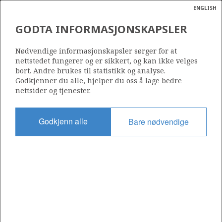
ENGLISH
Søk
N
P
MENY
GODTA INFORMASJONSKAPSLER
Ordlist
Energik
Nødvendige informasjonskapsler sørger for at
nettstedet fungerer og er sikkert, og kan ikke velges
bort. Andre brukes til statistikk og analyse.
Godkjenner du alle, hjelper du oss å lage bedre
nettsider og tjenester.
Godkjenn alle
Bare nødvendige