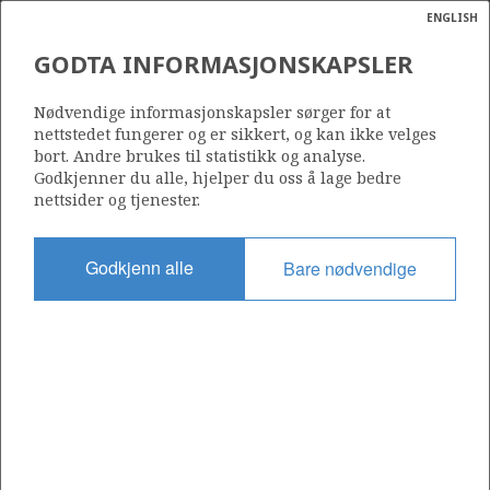
ENGLISH
Søk
N
P
MENY
GODTA INFORMASJONSKAPSLER
Ordlist
Energik
Nødvendige informasjonskapsler sørger for at
nettstedet fungerer og er sikkert, og kan ikke velges
bort. Andre brukes til statistikk og analyse.
Godkjenner du alle, hjelper du oss å lage bedre
nettsider og tjenester.
Godkjenn alle
Bare nødvendige