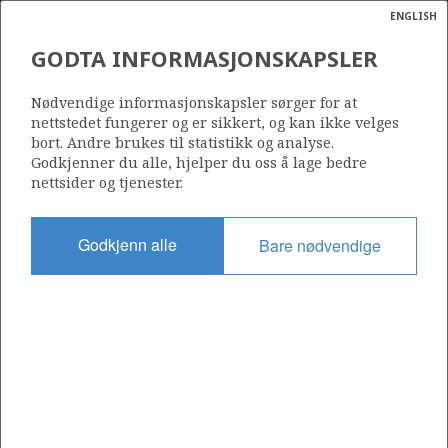
ENGLISH
Søk
N
P
MENY
GODTA INFORMASJONSKAPSLER
Ordlist
Energik
Nødvendige informasjonskapsler sørger for at
nettstedet fungerer og er sikkert, og kan ikke velges
bort. Andre brukes til statistikk og analyse.
Godkjenner du alle, hjelper du oss å lage bedre
nettsider og tjenester.
Godkjenn alle
Bare nødvendige