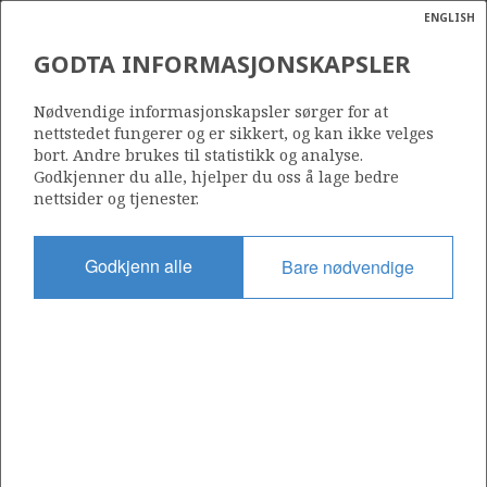
ENGLISH
Søk
N
P
MENY
GODTA INFORMASJONSKAPSLER
Ordlist
Energik
Nødvendige informasjonskapsler sørger for at
Kilde: Oljedirektoratet
nettstedet fungerer og er sikkert, og kan ikke velges
bort. Andre brukes til statistikk og analyse.
Godkjenner du alle, hjelper du oss å lage bedre
nettsider og tjenester.
Godkjenn alle
Bare nødvendige