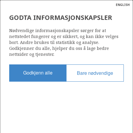
ENGLISH
Søk
N
P
MENY
GODTA INFORMASJONSKAPSLER
Ordlist
Energik
Nødvendige informasjonskapsler sørger for at
Kilde: Oljedirektoratet
nettstedet fungerer og er sikkert, og kan ikke velges
bort. Andre brukes til statistikk og analyse.
Godkjenner du alle, hjelper du oss å lage bedre
nettsider og tjenester.
Godkjenn alle
Bare nødvendige