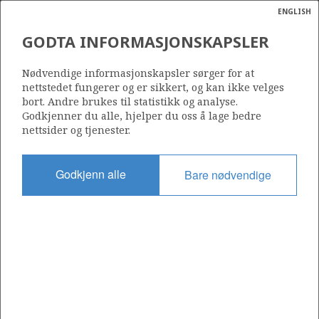
ENGLISH
Søk
N
P
MENY
GODTA INFORMASJONSKAPSLER
Ordlist
Energik
Nødvendige informasjonskapsler sørger for at
nettstedet fungerer og er sikkert, og kan ikke velges
bort. Andre brukes til statistikk og analyse.
Godkjenner du alle, hjelper du oss å lage bedre
nettsider og tjenester.
Del
Del
Del
Del
Sk
på
på
på
i
ut
Godkjenn alle
Bare nødvendige
Facebook
Twitter
LinkedIn
e-
post
OM NORSKPETROLEUM.NO
Dette nettstedet drives av Energidepartementet og
Sokkeldirektoratet i samarbeid. Illustrasjoner, kart, grafer, tabeller
med mer kan gjenbrukes hvis materialet merkes med kilde og
henvisning til www.norskpetroleum.no. Bildene på nettstedet er