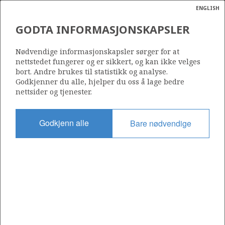
ENGLISH
Søk
N
P
MENY
GODTA INFORMASJONSKAPSLER
ACERGY PIPER LEGGER
Ordlist
Energik
LANGELED VED SLEIPNER
Nødvendige informasjonskapsler sørger for at
nettstedet fungerer og er sikkert, og kan ikke velges
ØST-FELTET
bort. Andre brukes til statistikk og analyse.
Godkjenner du alle, hjelper du oss å lage bedre
nettsider og tjenester.
Foto: Kim Laland/Statoil
Godkjenn alle
Bare nødvendige