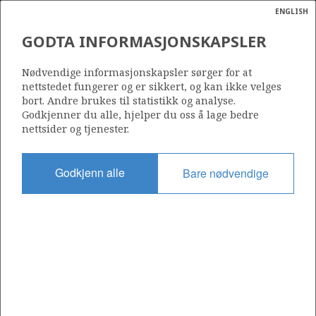
ENGLISH
Søk
N
P
MENY
GODTA INFORMASJONSKAPSLER
Ordlist
Energik
Nødvendige informasjonskapsler sørger for at
nettstedet fungerer og er sikkert, og kan ikke velges
bort. Andre brukes til statistikk og analyse.
Godkjenner du alle, hjelper du oss å lage bedre
nettsider og tjenester.
Del
Del
Del
Del
Sk
på
på
på
i
ut
Godkjenn alle
Bare nødvendige
Facebook
Twitter
LinkedIn
e-
post
OM NORSKPETROLEUM.NO
Dette nettstedet drives av Energidepartementet og
Sokkeldirektoratet i samarbeid. Illustrasjoner, kart, grafer, tabeller
med mer kan gjenbrukes hvis materialet merkes med kilde og
henvisning til www.norskpetroleum.no. Bildene på nettstedet er