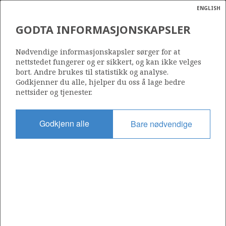
ENGLISH
Søk
N
P
MENY
GODTA INFORMASJONSKAPSLER
Ordlist
Energik
Nødvendige informasjonskapsler sørger for at
Historisk og forventet produksjon av olje og gass
nettstedet fungerer og er sikkert, og kan ikke velges
bort. Andre brukes til statistikk og analyse.
Godkjenner du alle, hjelper du oss å lage bedre
nettsider og tjenester.
Del
Del
Del
Del
Sk
Godkjenn alle
Bare nødvendige
på
på
på
i
ut
Facebook
Twitter
LinkedIn
e-
post
OM NORSKPETROLEUM.NO
Dette nettstedet drives av Energidepartementet og
Sokkeldirektoratet i samarbeid. Illustrasjoner, kart, grafer, tabeller
med mer kan gjenbrukes hvis materialet merkes med kilde og