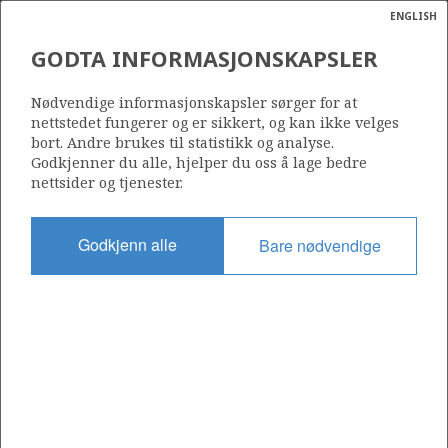
ENGLISH
Søk
N
P
MENY
GODTA INFORMASJONSKAPSLER
Ordlist
Energik
Nødvendige informasjonskapsler sørger for at
nettstedet fungerer og er sikkert, og kan ikke velges
bort. Andre brukes til statistikk og analyse.
Godkjenner du alle, hjelper du oss å lage bedre
nettsider og tjenester.
Del
Del
Del
Del
Sk
på
på
på
i
ut
Godkjenn alle
Bare nødvendige
Facebook
Twitter
LinkedIn
e-
post
OM NORSKPETROLEUM.NO
Dette nettstedet drives av Energidepartementet og
Sokkeldirektoratet i samarbeid. Illustrasjoner, kart, grafer, tabeller
med mer kan gjenbrukes hvis materialet merkes med kilde og
henvisning til www.norskpetroleum.no. Bildene på nettstedet er