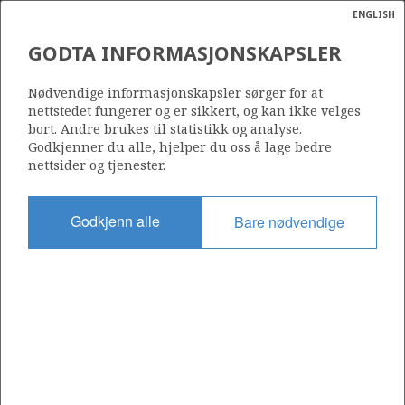
ENGLISH
Søk
N
P
MENY
GODTA INFORMASJONSKAPSLER
Ordlist
Energik
Nødvendige informasjonskapsler sørger for at
nettstedet fungerer og er sikkert, og kan ikke velges
bort. Andre brukes til statistikk og analyse.
Godkjenner du alle, hjelper du oss å lage bedre
nettsider og tjenester.
Del
Del
Del
Del
Sk
på
på
på
i
ut
Godkjenn alle
Bare nødvendige
Facebook
Twitter
LinkedIn
e-
post
OM NORSKPETROLEUM.NO
Dette nettstedet drives av Energidepartementet og
Sokkeldirektoratet i samarbeid. Illustrasjoner, kart, grafer, tabeller
med mer kan gjenbrukes hvis materialet merkes med kilde og
henvisning til www.norskpetroleum.no. Bildene på nettstedet er