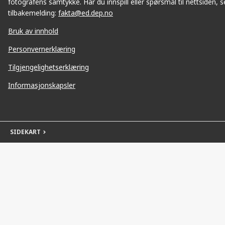
fotografens samtykke. Har du innspill eller spørsmål til nettsiden, se
tilbakemelding:
fakta@ed.dep.no
Bruk av innhold
Personvernerklæring
Tilgjengelighetserklæring
Informasjonskapsler
SIDEKART