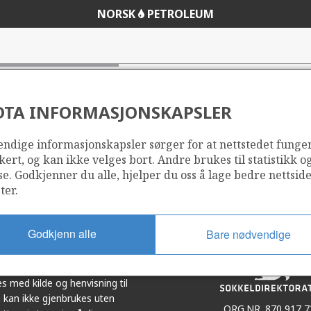
NORSK
PETROLEUM
DTA INFORMASJONSKAPSLER
ndige informasjonskapsler sørger for at nettstedet funge
Del
Del
kert, og kan ikke velges bort. Andre brukes til statistikk o
på
i
se. Godkjenner du alle, hjelper du oss å lage bedre nettsid
r
LinkedIn
e-
ter.
post
Godkjenn alle
Bare nødvendige
et i samarbeid. Illustrasjoner,
s med kilde og henvisning til
 kan ikke gjenbrukes uten
ORG.NR. 870 917 7