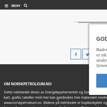
Søk
MENY
GO
Nødve
Del
Del
er sik
på
på
analy
Facebook
Twitte
tjenes
OM NORSKPETROLEUM.NO
Dette nettstedet drives av Energidepartementet og Sokkeldirektorat
kart, grafer, tabeller med mer kan gjenbrukes hvis materialet merke
www.norskpetroleum.no. Bildene på nettstedet er kopibeskyttet og