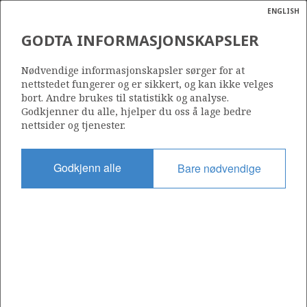
ENGLISH
Søk
N
P
MENY
GODTA INFORMASJONSKAPSLER
Ordlist
Energik
Nødvendige informasjonskapsler sørger for at
Source: The Norwegian Petroleum Directorate
nettstedet fungerer og er sikkert, og kan ikke velges
bort. Andre brukes til statistikk og analyse.
Godkjenner du alle, hjelper du oss å lage bedre
nettsider og tjenester.
Godkjenn alle
Bare nødvendige