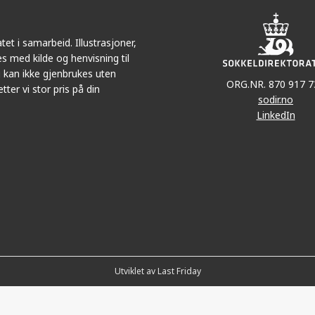
et i samarbeid. Illustrasjoner,
s med kilde og henvisning til
 kan ikke gjenbrukes uten
ORG.NR. 870 917 7
tter vi stor pris på din
sodir.no
LinkedIn
Utviklet av Last Friday