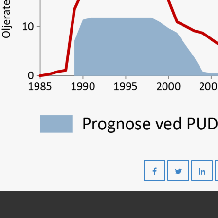
Del
Del
på
på
Facebook
Twitte