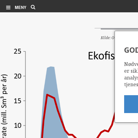
Søk
MENY
Kilde: Oljedirektorate
GO
Nødve
er sik
analy
tjenes