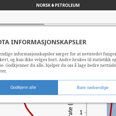
NORSK
PETROLEUM
t
DTA INFORMASJONSKAPSLER
ndige informasjonskapsler sørger for at nettstedet funge
kert, og kan ikke velges bort. Andre brukes til statistikk o
se. Godkjenner du alle, hjelper du oss å lage bedre nettsid
ter.
Godkjenn alle
Bare nødvendige