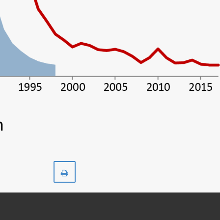
Skriv
ut