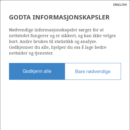
ENGLISH
Søk
N
P
MENY
GODTA INFORMASJONSKAPSLER
PRODUKSJONSUTVIKLING
Ordlist
Energik
FOR EKOFISK, VARG, OSEBERG
Nødvendige informasjonskapsler sørger for at
nettstedet fungerer og er sikkert, og kan ikke velges
OG ULA
bort. Andre brukes til statistikk og analyse.
Godkjenner du alle, hjelper du oss å lage bedre
nettsider og tjenester.
Kilde: Sokkeldirektoratet
Godkjenn alle
Bare nødvendige