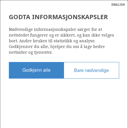
ENGLISH
Søk
N
P
MENY
GODTA INFORMASJONSKAPSLER
Ordlist
Energik
Nødvendige informasjonskapsler sørger for at
nettstedet fungerer og er sikkert, og kan ikke velges
bort. Andre brukes til statistikk og analyse.
Godkjenner du alle, hjelper du oss å lage bedre
nettsider og tjenester.
Del
Del
Del
Del
Sk
på
på
på
i
ut
Godkjenn alle
Bare nødvendige
Facebook
Twitter
LinkedIn
e-
post
OM NORSKPETROLEUM.NO
Dette nettstedet drives av Energidepartementet og
Sokkeldirektoratet i samarbeid. Illustrasjoner, kart, grafer, tabeller
med mer kan gjenbrukes hvis materialet merkes med kilde og
henvisning til www.norskpetroleum.no. Bildene på nettstedet er