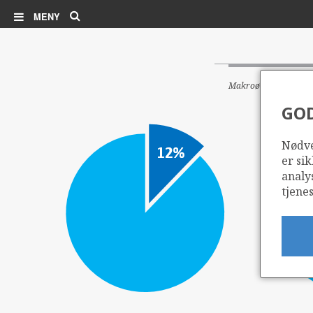
Søk
MENY
Makroøkonomiske ind
GO
Nødve
er sik
analy
tjenes