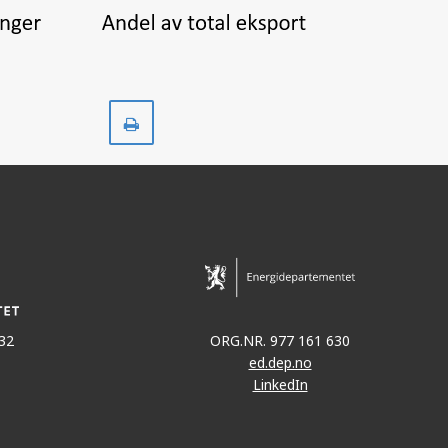
Skriv
ut
32
ORG.NR. 977 161 630
ed.dep.no
LinkedIn