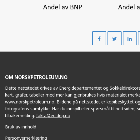
Del
Del
på
på
Facebook
Twitte
OM NORSKPETROLEUM.NO
Dette nettstedet drives av Energidepartementet og Sokkeldirektorat
kart, grafer, tabeller med mer kan gjenbrukes hvis materialet merke
www.norskpetroleum.no. Bildene på nettstedet er kopibeskyttet og
fotografens samtykke. Har du innspill eller spørsmål til nettsiden, se
tilbakemelding:
fakta@ed.dep.no
Bruk av innhold
Personvernerklæring