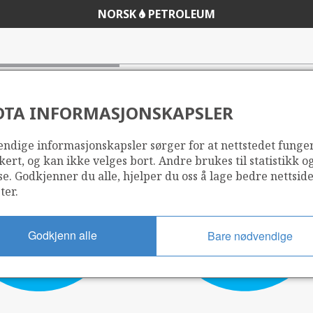
NORSK
PETROLEUM
ikatorer 2021, kakediagram.
DTA INFORMASJONSKAPSLER
ndige informasjonskapsler sørger for at nettstedet funge
kert, og kan ikke velges bort. Andre brukes til statistikk o
se. Godkjenner du alle, hjelper du oss å lage bedre nettsid
ter.
Godkjenn alle
Bare nødvendige