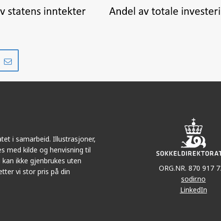
Del
Del
på
i
r
LinkedIn
e-
post
et i samarbeid. Illustrasjoner,
s med kilde og henvisning til
 kan ikke gjenbrukes uten
ORG.NR. 870 917 7
tter vi stor pris på din
sodir.no
LinkedIn