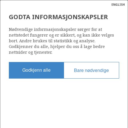
ENGLISH
Søk
N
P
MENY
GODTA INFORMASJONSKAPSLER
Ordlist
Energik
Nødvendige informasjonskapsler sørger for at
nettstedet fungerer og er sikkert, og kan ikke velges
bort. Andre brukes til statistikk og analyse.
Godkjenner du alle, hjelper du oss å lage bedre
nettsider og tjenester.
Del
Del
Del
Del
Sk
på
på
på
i
ut
Godkjenn alle
Bare nødvendige
Facebook
Twitter
LinkedIn
e-
post
OM NORSKPETROLEUM.NO
Dette nettstedet drives av Energidepartementet og
Sokkeldirektoratet i samarbeid. Illustrasjoner, kart, grafer, tabeller
med mer kan gjenbrukes hvis materialet merkes med kilde og
henvisning til www.norskpetroleum.no. Bildene på nettstedet er