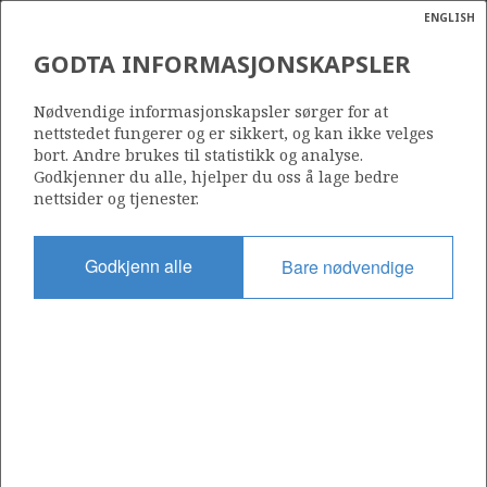
ENGLISH
Søk
N
P
MENY
GODTA INFORMASJONSKAPSLER
Ordlist
Energik
Nødvendige informasjonskapsler sørger for at
nettstedet fungerer og er sikkert, og kan ikke velges
bort. Andre brukes til statistikk og analyse.
Godkjenner du alle, hjelper du oss å lage bedre
nettsider og tjenester.
Del
Del
Del
Del
Sk
på
på
på
i
ut
Godkjenn alle
Bare nødvendige
Facebook
Twitter
LinkedIn
e-
post
OM NORSKPETROLEUM.NO
Dette nettstedet drives av Energidepartementet og
Sokkeldirektoratet i samarbeid. Illustrasjoner, kart, grafer, tabeller
med mer kan gjenbrukes hvis materialet merkes med kilde og
henvisning til www.norskpetroleum.no. Bildene på nettstedet er