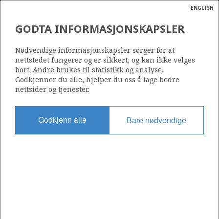
ENGLISH
Søk
N
P
MENY
GODTA INFORMASJONSKAPSLER
Ordlist
Energik
Nødvendige informasjonskapsler sørger for at
nettstedet fungerer og er sikkert, og kan ikke velges
bort. Andre brukes til statistikk og analyse.
Godkjenner du alle, hjelper du oss å lage bedre
nettsider og tjenester.
Del
Del
Del
Del
Sk
på
på
på
i
ut
Godkjenn alle
Bare nødvendige
Facebook
Twitter
LinkedIn
e-
post
OM NORSKPETROLEUM.NO
Dette nettstedet drives av Energidepartementet og
Sokkeldirektoratet i samarbeid. Illustrasjoner, kart, grafer, tabeller
med mer kan gjenbrukes hvis materialet merkes med kilde og
henvisning til www.norskpetroleum.no. Bildene på nettstedet er