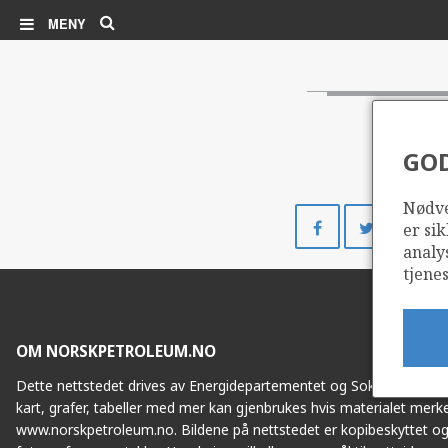
Søk
MENY
GO
Nødve
Del
Del
er sik
på
på
analy
Facebook
Twitte
tjenes
OM NORSKPETROLEUM.NO
Dette nettstedet drives av Energidepartementet og Sokkeldirektorat
kart, grafer, tabeller med mer kan gjenbrukes hvis materialet merke
www.norskpetroleum.no. Bildene på nettstedet er kopibeskyttet og