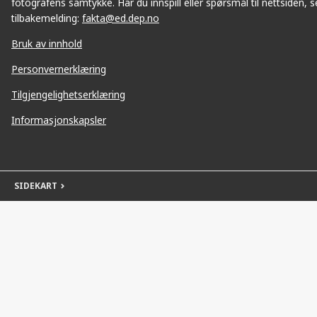
fotografens samtykke. Har du innspill eller spørsmål til nettsiden, se
tilbakemelding:
fakta@ed.dep.no
Bruk av innhold
Personvernerklæring
Tilgjengelighetserklæring
Informasjonskapsler
SIDEKART