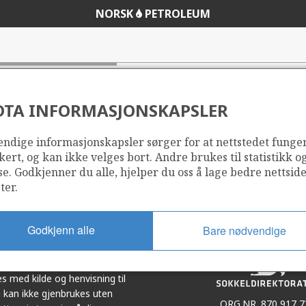
NORSK
PETROLEUM
DTA INFORMASJONSKAPSLER
ndige informasjonskapsler sørger for at nettstedet funge
Del
Del
kert, og kan ikke velges bort. Andre brukes til statistikk o
på
i
se. Godkjenner du alle, hjelper du oss å lage bedre nettsid
r
LinkedIn
e-
ter.
post
Godkjenn alle
Bare nødvendige
et i samarbeid. Illustrasjoner,
s med kilde og henvisning til
 kan ikke gjenbrukes uten
ORG.NR. 870 917 7