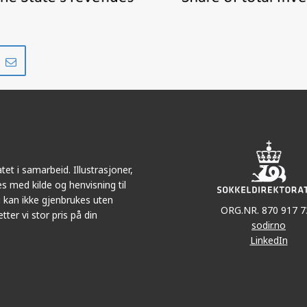
Del
Del
på
i
r
LinkedIn
e-
post
et i samarbeid. Illustrasjoner,
s med kilde og henvisning til
 kan ikke gjenbrukes uten
ORG.NR. 870 917 7
tter vi stor pris på din
sodir.no
LinkedIn