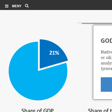
Søk
MENY
GO
Nødve
er sik
analy
tjenes