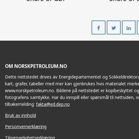
Del
Del
på
på
Facebook
Twitte
OM NORSKPETROLEUM.NO
Dette nettstedet drives av Energidepartementet og Sokkeldirektorat
kart, grafer, tabeller med mer kan gjenbrukes hvis materialet merke
www.norskpetroleum.no. Bildene på nettstedet er kopibeskyttet og
fotografens samtykke. Har du innspill eller spørsmål til nettsiden, se
tilbakemelding:
fakta@ed.dep.no
Bruk av innhold
Personvernerklæring
Tilgjengelighetserklæring